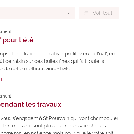
Voir tout

oment
s
 pour l'été
n
.
ps d'une fraicheur relative, profitez du Pet'nat', de
ût de raisin sur des bulles fines qui fait toute la
ité de cette méthode ancestrale!
TE
oment
endant les travaux
avaux s'engagent à St Pourçain qui vont chambouler
idien mais qui sont plus que nécessaires! nous
notre mal en patience mais pour que le votre soit le