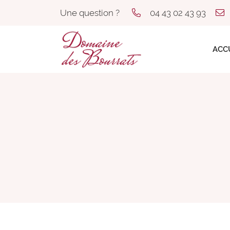
Une question ?
04 43 02 43 93
Rue des Acacias
03500 Saint-Pourçain-sur-Sioule
04 43 02 43 93
ACC
Adresse email de réception
