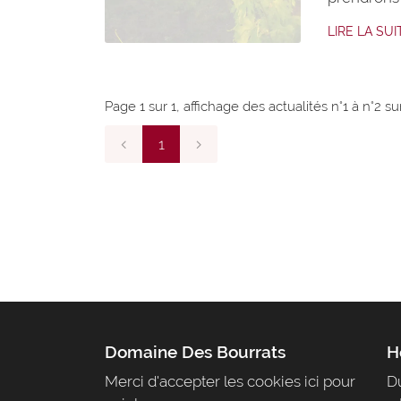
moins péni
LIRE LA SUI
avec les d
évitant le
RD2009/
Page 1 sur 1,
affichage des actualités
n°1 à n°2 su
1
Domaine Des Bourrats
H
Merci d'accepter les cookies
ici
pour
Du