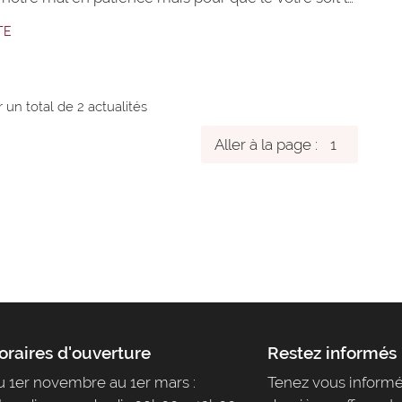
ble possible, je vous mets à disposition une carte
TE
ifférents itinéraires pour accéder au domaine en
 noeud problématique, à savoir le carrefour
RD46
r un total de 2
actualités
Aller à la page :
oraires d'ouverture
Restez informés
 1er novembre au 1er mars :
Tenez vous informé