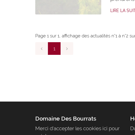
moins péni
LIRE LA SUI
avec les d
évitant le
RD2009/
Page 1 sur 1,
affichage des actualités
n°1 à n°2 su
1
Domaine Des Bourrats
H
Merci d'accepter les cookies
ici
pour
Du