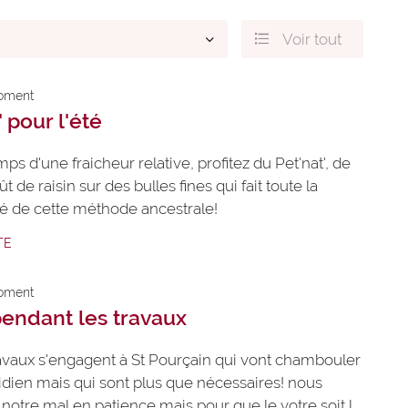
Voir tout

oment
s
 pour l'été
n
.
ps d'une fraicheur relative, profitez du Pet'nat', de
ût de raisin sur des bulles fines qui fait toute la
ité de cette méthode ancestrale!
TE
oment
endant les travaux
avaux s'engagent à St Pourçain qui vont chambouler
idien mais qui sont plus que nécessaires! nous
notre mal en patience mais pour que le votre soit le