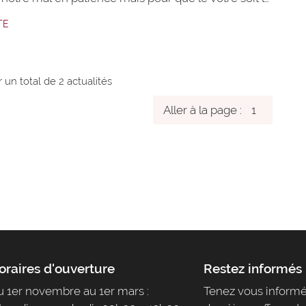
ble possible, je vous mets à disposition une carte
TE
ifférents itinéraires pour accéder au domaine en
 noeud problématique, à savoir le carrefour
RD46
r un total de 2
actualités
Aller à la page :
oraires d'ouverture
Restez informés
 1er novembre au 1er mars :
Tenez vous informé