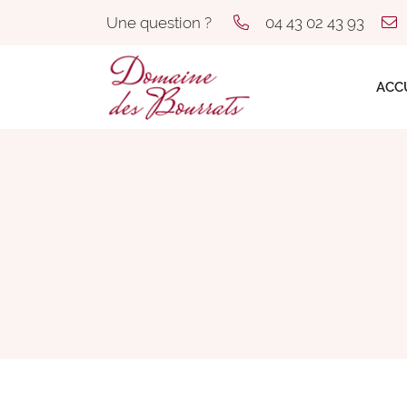
Une question ?
04 43 02 43 93
Rue des Acacias
03500 Saint-Pourçain-sur-Sioule
04 43 02 43 93
ACC
Adresse email de réception
