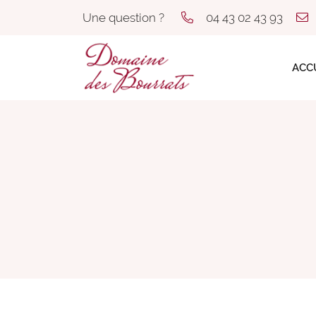
Une question ?
04 43 02 43 93
Rue des Acacias
03500 Saint-Pourçain-sur-Sioule
04 43 02 43 93
ACC
Adresse email de réception
