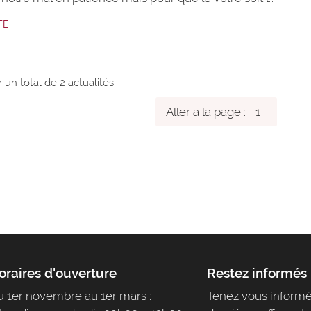
ble possible, je vous mets à disposition une carte
TE
ifférents itinéraires pour accéder au domaine en
 noeud problématique, à savoir le carrefour
RD46
r un total de 2
actualités
Aller à la page :
oraires d'ouverture
Restez informés
 1er novembre au 1er mars :
Tenez vous informé