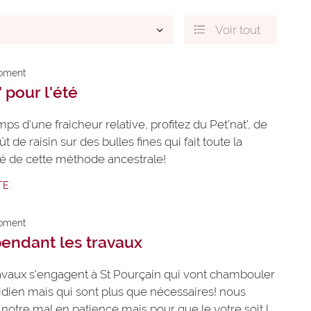
Voir tout

oment
s
 pour l'été
n
.
ps d'une fraicheur relative, profitez du Pet'nat', de
ût de raisin sur des bulles fines qui fait toute la
ité de cette méthode ancestrale!
TE
oment
endant les travaux
avaux s'engagent à St Pourçain qui vont chambouler
idien mais qui sont plus que nécessaires! nous
notre mal en patience mais pour que le votre soit le