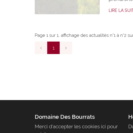
moins péni
LIRE LA SUI
avec les d
évitant le
RD2009/
Page 1 sur 1,
affichage des actualités
n°1 à n°2 su
1
Domaine Des Bourrats
H
Merci d'accepter les cookies
ici
pour
Du